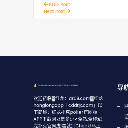
Prev Post
Next Post
导
欢迎莅临▓红龙：dr09.com▓红龙
honglongapp「cddtjx.com」以
下简称：红龙扑克poker官网版
APP下载网址是多少✔全站,全称:红
龙扑克官网,想赢就别Check!马上