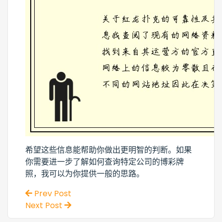
希望这些信息能帮助你做出更明智的判断。如果
你需要进一步了解如何查询特定公司的博彩牌
照，我可以为你提供一般的思路。
Prev Post
Next Post