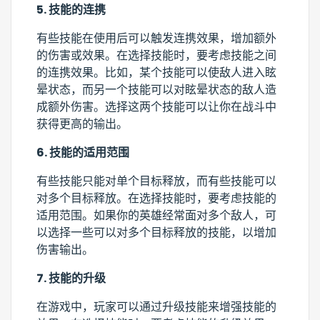
5. 技能的连携
有些技能在使用后可以触发连携效果，增加额外
的伤害或效果。在选择技能时，要考虑技能之间
的连携效果。比如，某个技能可以使敌人进入眩
晕状态，而另一个技能可以对眩晕状态的敌人造
成额外伤害。选择这两个技能可以让你在战斗中
获得更高的输出。
6. 技能的适用范围
有些技能只能对单个目标释放，而有些技能可以
对多个目标释放。在选择技能时，要考虑技能的
适用范围。如果你的英雄经常面对多个敌人，可
以选择一些可以对多个目标释放的技能，以增加
伤害输出。
7. 技能的升级
在游戏中，玩家可以通过升级技能来增强技能的