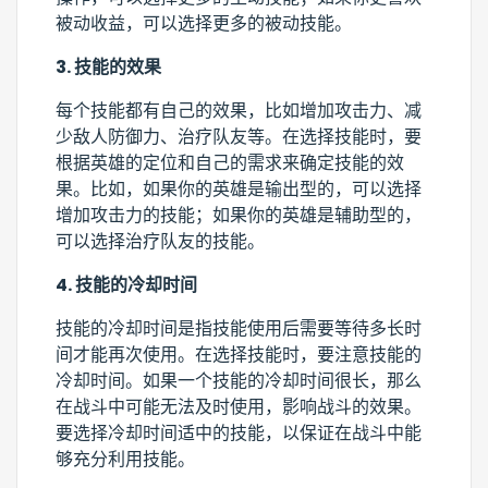
被动收益，可以选择更多的被动技能。
3. 技能的效果
每个技能都有自己的效果，比如增加攻击力、减
少敌人防御力、治疗队友等。在选择技能时，要
根据英雄的定位和自己的需求来确定技能的效
果。比如，如果你的英雄是输出型的，可以选择
增加攻击力的技能；如果你的英雄是辅助型的，
可以选择治疗队友的技能。
4. 技能的冷却时间
技能的冷却时间是指技能使用后需要等待多长时
间才能再次使用。在选择技能时，要注意技能的
冷却时间。如果一个技能的冷却时间很长，那么
在战斗中可能无法及时使用，影响战斗的效果。
要选择冷却时间适中的技能，以保证在战斗中能
够充分利用技能。