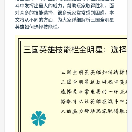
斗中发挥出最大的威力，帮助玩家取得胜利。面
对众多的技能选择，很多玩家常常感到困惑。本
文将从不同的方面，为大家详细解析三国全明星
英雄如何选择技能栏。