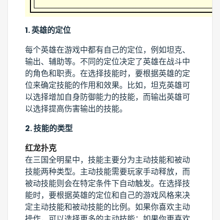
1. 英雄的定位
每个英雄在游戏中都有自己的定位，例如坦克、
输出、辅助等。不同的定位决定了英雄在战斗中
的角色和职责。在选择技能时，要根据英雄的定
位来确定技能的作用和效果。比如，坦克英雄可
以选择增加自身防御能力的技能，而输出英雄可
以选择提高伤害输出的技能。
2. 技能的类型
红龙扑克
在三国全明星中，技能主要分为主动技能和被动
技能两种类型。主动技能需要玩家手动释放，而
被动技能则会在特定条件下自动触发。在选择技
能时，要根据英雄的定位和自己的游戏风格来决
定主动技能和被动技能的比例。如果你喜欢主动
操作，可以选择更多的主动技能；如果你更喜欢