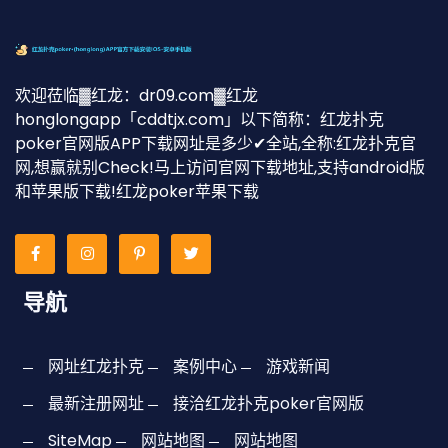
欢迎莅临▓红龙：dr09.com▓红龙
honglongapp「cddtjx.com」以下简称：红龙扑克
poker官网版APP下载网址是多少✔全站,全称:红龙扑克官
网,想赢就别Check!马上访问官网下载地址,支持android版
和苹果版下载!红龙poker苹果下载
导航
网址红龙扑克
案例中心
游戏新闻
最新注册网址
接洽红龙扑克poker官网版
SiteMap
网站地图
网站地图